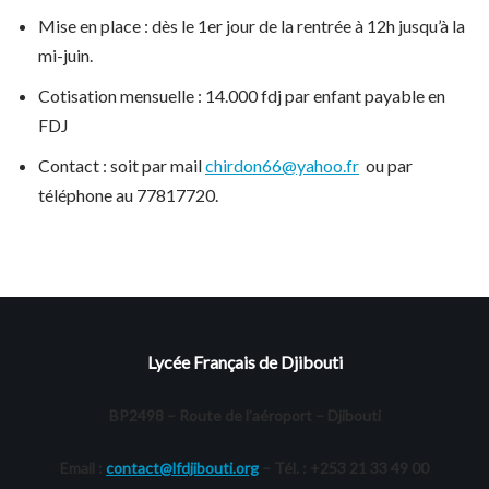
Mise en place : dès le 1er jour de la rentrée à 12h jusqu’à la
mi-juin.
Cotisation mensuelle : 14.000 fdj par enfant payable en
FDJ
Contact : soit par mail
chirdon66@yahoo.fr
ou par
téléphone au 77817720.
Lycée Français de Djibouti
BP2498 – Route de l’aéroport – Djibouti
Email :
contact@lfdjibouti.org
– Tél. : +253 21 33 49 00