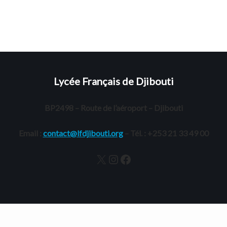
Lycée Français de Djibouti
BP2498 – Route de l’aéroport – Djibouti
Email :
contact@lfdjibouti.org
– Tél. : +253 21 33 49 00