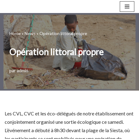
Aller
au
Home
»
News
»
Opération littoral propre
contenu
Opération littoral propre
par
admin
Les CVL, CVC et les éco-délégués de notre établissement ont
conjointement organisé une sortie écologique ce samedi.
L’événement a débuté à 8h30 devant la plage de la Siesta, où
les participants se sont mobilisés pour une opération de